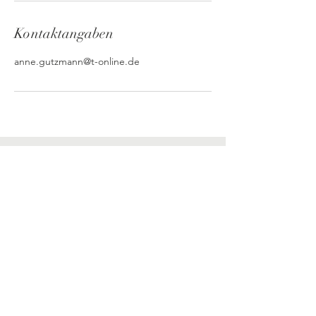
Kontaktangaben
anne.gutzmann@t-online.de
Impressum
Datenschutz
Dr. med. Annegret
Gutzmann
Röntgenstrasse 12
50823 Köln
© 2026 Dr. med. Annegret
Gutzmann