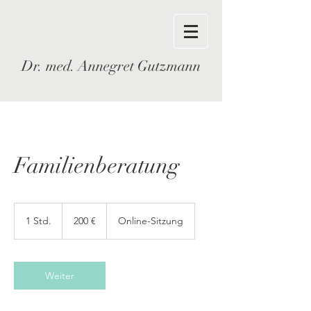
Dr. med. Annegret Gutzmann
Familienberatung
200
Euro
1 Std.
1
200 €
Online-Sitzung
S
t
d
Weiter